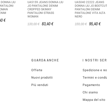
 DONNA LIU
UA5159 JEANS DONNA LIU
UA5040 22222 JEANS
PANTALONI
JO PANTALONE DENIM
DONNA LIU JO BOOTCU
WOMAN
CROPPED SKINNY
PANTALONI DENIM
ENIM
PANTALONI STRASS
PANTALONE VITA ALTA
WOMAN
NERO
40 €
83,40 €
95,40 €
139,00 €
159,00 €
GUARDA ANCHE
I NOSTRI SER
Offerte
Spedizione e re
Nuovi prodotti
Termini e condi
Più venduti
Pagamento
Chi siamo
Mappa del sito