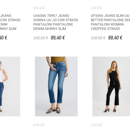
LIUJO
LIUJO
 JEANS
UA6006 78967 JEANS
UF5066 JEANS SLIM LIU
 CON STRASS
DONNA LIU JO CON STRASS
BETTER PANTALONE DE
ENIM
PANTALONI PANTALONE
PANTALONI WOMAN
INNY SLIM
DENIM SKINNY SLIM
CROPPED STRASS
40 €
89,40 €
89,40 €
149,00 €
149,00 €
LIUJO
LIUJO