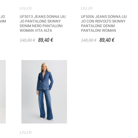
LIUJO
LIUJO
 JO
UF5013 JEANS DONNA LIU
UF5006 JEANS DONNA LIU
NIM
JO PANTALONE SKINNY
JO CON RISVOLTO SKINNY
DENIM NERO PANTALONI
PANTALONE DENIM
WOMAN VITA ALTA
PANTALONI WOMAN
89,40 €
89,40 €
149,00 €
149,00 €
LIUJO