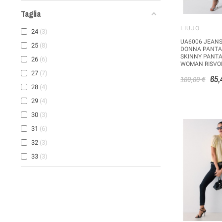
Taglia
LIUJO
24
3
UA6006 JEANS
25
8
DONNA PANTA
SKINNY PANTA
26
6
WOMAN RISVO
27
7
65,
109,00 €
28
4
29
4
30
3
31
6
32
3
33
3