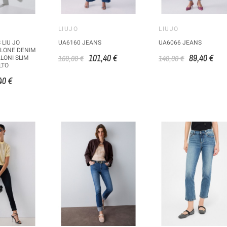
LIUJO
LIUJO
 LIU JO
UA6160 JEANS
UA6066 JEANS
LONE DENIM
101,40 €
89,40 €
169,00 €
149,00 €
LONI SLIM
LTO
40 €