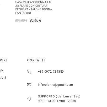
UA5279 JEANS DONNA LIU
T
JO FLARE CON CINTURA
DENIM PANTALONE DONNA
PANTALONI
95,40 €
159,00 €
VIZI
CONTATTI
so
+39 0972 724350
zioni
inforolema@gmail.com
SUPPORTO ( dal Lun al Sab)
9.30 - 13.00 17:00 - 20.30