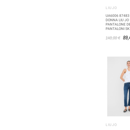
LIUJO
UA6006 87483
DONNA LIU JO
PANTALONE D
PANTALONI SK
89,
149,00 €
LIUJO