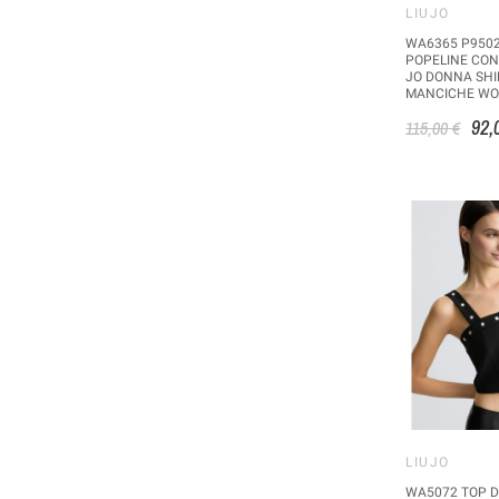
LIUJO
WA6365 P9502
POPELINE CON
JO DONNA SHI
MANCICHE W
92,
115,00 €
LIUJO
WA5072 TOP D