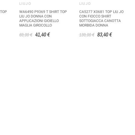
LIUJO
LIUJO
 TOP
WA6490 P9369 T SHIRT TOP
CA5277 X0681 TOP LIU JO
LIU JO DONNA CON
CON FIOCCO SHIRT
APPLICAZIONI GIOIELLO
SOTTOGIACCA CANOTTA
MAGLIA GIROCOLLO
MORBIDA DONNA
41,40 €
83,40 €
69,00 €
139,00 €