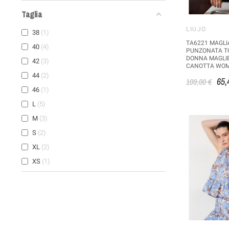
Taglia
LIUJO
38
1
TA6221 MAGLI
40
4
PUNZONATA TO
DONNA MAGLIE
42
3
CANOTTA WOMA
44
2
65,
109,00 €
46
1
L
5
M
3
S
2
XL
2
XS
1