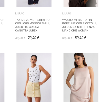
LIUJO
LIUJO
TOP
TA6173 20740 T SHIRT TOP
WA6365 91109 TOP IN
LIU
CON LOGO MONOGRAM LIU
POPELINE CON FIOCCO LIU
JO SOTTO GIACCA
JO DONNA SHIRT SENZA
CANOTTA LUREX
MANCICHE WOMAN
29,40 €
59,40 €
49,00 €
99,00 €