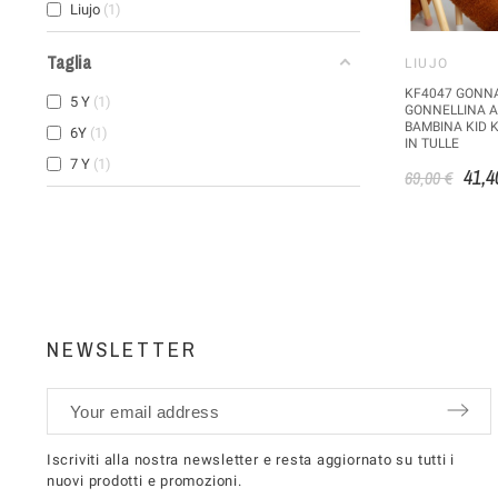
Liujo
1
Taglia
LIUJO
KF4047 GONNA 
5 Y
1
GONNELLINA A
BAMBINA KID 
6Y
1
IN TULLE
7 Y
1
41,4
69,00 €
NEWSLETTER
Iscriviti alla nostra newsletter e resta aggiornato su tutti i
nuovi prodotti e promozioni.