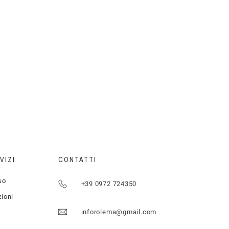
VIZI
CONTATTI
so
+39 0972 724350
zioni
inforolema@gmail.com