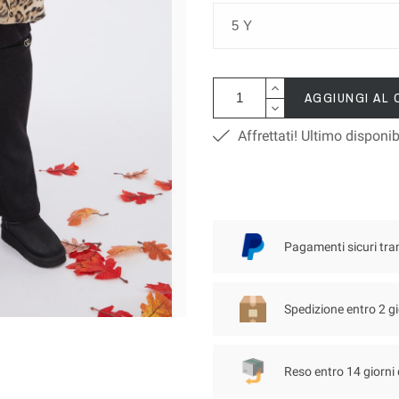
AGGIUNGI AL
Affrettati! Ultimo disponib
Pagamenti sicuri tra
Spedizione entro 2 gi
Reso entro 14 giorni