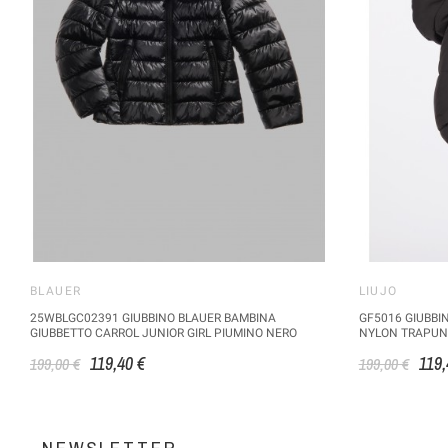
BLAUER
LIUJO
25WBLGC02391 GIUBBINO BLAUER BAMBINA
GF5016 GIUBBI
GIUBBETTO CARROL JUNIOR GIRL PIUMINO NERO
NYLON TRAPUNT
119,40 €
119,
199,00 €
199,00 €