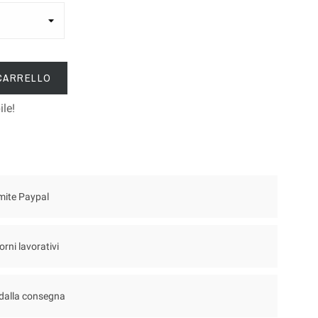
 CARRELLO
ile!
mite Paypal
orni lavorativi
 dalla consegna